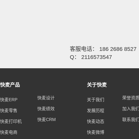
客服电话： 186 2686 8527
Q： 2116573547
快麦产品
关于快麦
快麦设计
荣誉资
快麦ERP
关于我们
快麦绩效
加入我
快麦零售
发展历程
快麦CRM
联系我
快麦打印机
快麦动态
快麦电商
快麦微博