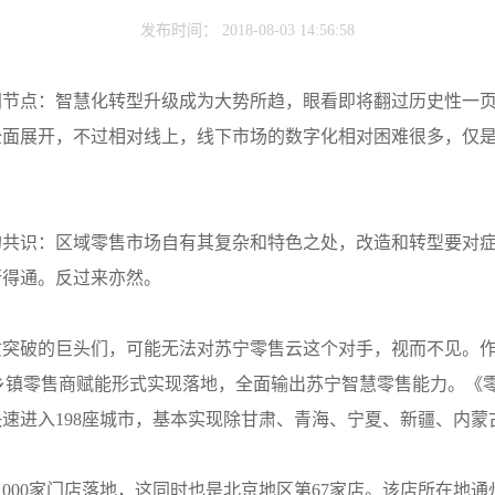
发布时间： 2018-08-03 14:56:58
间节点：智慧化转型升级成为大势所趋，眼看即将翻过历史性一
全面展开，不过相对线上，线下市场的数字化相对困难很多，仅
的共识：区域零售市场自有其复杂和特色之处，改造和转型要对
行得通。反过来亦然。
质突破的巨头们，可能无法对苏宁零售云这个对手，视而不见。
镇零售商赋能形式实现落地，全面输出苏宁智慧零售能力。《零售老板
速进入198座城市，基本实现除甘肃、青海、宁夏、新疆、内
1000家门店落地，这同时也是北京地区第67家店。该店所在地