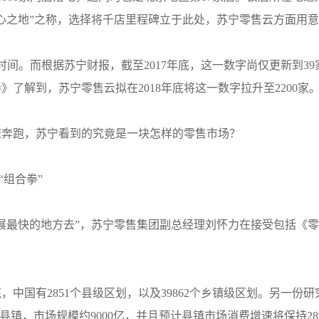
心之地”之称，选择将千店里程碑立于此处，苏宁零售云方面用
年时间。而根据苏宁财报，截至2017年底，这一数字尚仅更新到39
了解到，苏宁零售云拟在2018年底将这一数字拉升至2200家
速奔跑，苏宁看到的究竟是一块怎样的零售市场？
“组合拳”
最快的地方去”，苏宁零售集团副总经理刘怀力在接受包括《零售老板
底，中国有2851个县级区划，以及39862个乡镇级区划。另一
在县镇，市场规模约9000亿，并且预计县镇市场消费增速将保持2