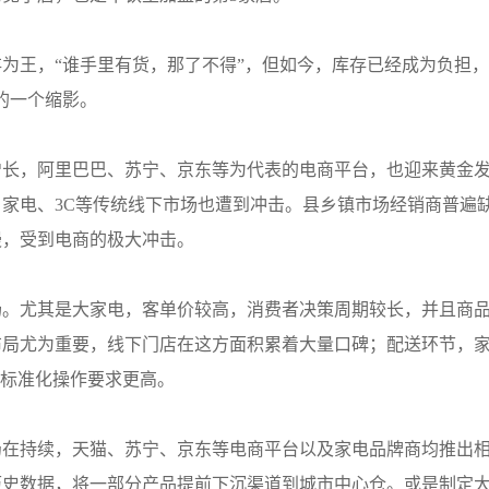
为王，“谁手里有货，那了不得”，但如今，库存已经成为负担，
的一个缩影。
增长，阿里巴巴、苏宁、京东等为代表的电商平台，也迎来黄金
家电、3C等传统线下市场也遭到冲击。县乡镇市场经销商普遍
慢，受到电商的极大冲击。
场。尤其是大家电，客单价较高，消费者决策周期较长，并且商
布局尤为重要，线下门店在这方面积累着大量口碑；配送环节，
和标准化操作要求更高。
仍在持续，天猫、苏宁、京东等电商平台以及家电品牌商均推出
历史数据，将一部分产品提前下沉渠道到城市中心仓。或是制定