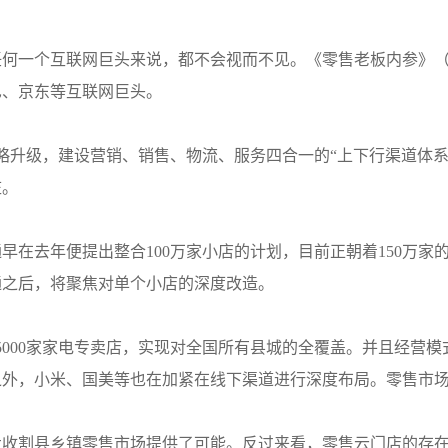
一个互联网巨头来说，都不会视而不见。《零售老板内参》（微信I
巴、京东等互联网巨头。
战略升级，建设营销、销售、物流、服务四合一的“上下行渠道体
庄。
早在去年便提出整合100万家小店的计划，目前正朝着150万家
通之后，将聚焦对单个小店的深度改造。
5000家家电专卖店，实现对全国所有县城的全覆盖。并且经营
之外，小米、国美等也在加紧在线下渠道进行深度布局。零售市
步收割县乡镇零售市场提供了可能。反过来看，零售云门店的存