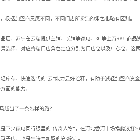
则，根据加盟商意愿不同，不同门店所扮演的角色也略有区别。
品层，苏宁在云端提供主销、长销等家电、3C等上万SKU商品
景选择，对应终端门店角色定位分别为门店仓以及中心仓。这两
轻库存、快速迭代的“云”能力最好诠释，有助于减轻加盟商资
等方面的能力。
市场趟出了一条怎样的路？
是不少家电同行眼里的“传奇人物”，在河北香河市场摸爬滚打20
觅子店，也是牛铁生加盟的第3家店。