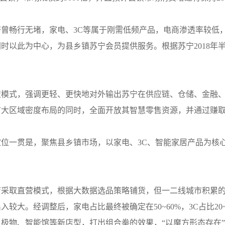
曾畅行无堵，家电、3C等属于刚需低频产品，电商渗透率较低
时以此为中心，为县乡镇苏宁会员提供服务。根据苏宁2018年半
模式，强调更轻、更快地对外输出苏宁在供应链、仓储、金融、
扩大区域密度布局的同时，全面开放其智慧零售资源，并通过赚
一贯是，聚焦县乡镇市场，以家电、3C、智能家居产品为核心，打
MO店采取直营模式，根据大数据选品策略铺货，但一二线城市积累
较大。经调整后，家电占比最终被确定在50~60%，3C占比20
极物、智能馆等新店型，打出组合拳的效果，“以魔方形态存在