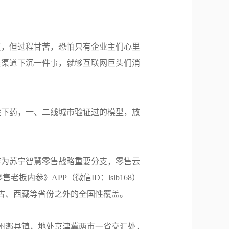
页，但过程甘苦，恐怕只有企业主们心里
是渠道下沉一件事，就够互联网巨头们消
症下药，一、二线城市验证过的模型，放
作为苏宁智慧零售战略重要分支，零售云
内参》APP（微信ID：lslb168）
蒙古、西藏等省份之外的全国性覆盖。
通州漷县镇，地处京津冀两市一省交汇处，