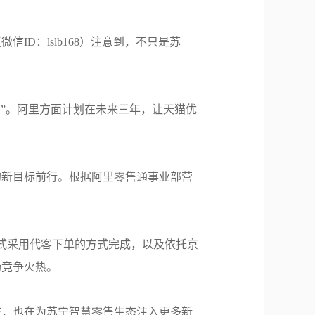
D：lslb168）注意到，不只是苏
系”。阿里方面计划在未来三年，让天猫优
的新目标前行。根据阿里零售通事业部营
模式采用代客下单的方式完成，以及依托京
场竞争火热。
在，也在为苏宁智慧零售生态注入更多新